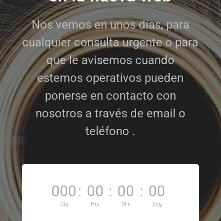
Nos vemos en unos días, para
cualquier consulta urgente o para
que le avisemos cuando
estemos operativos pueden
ponerse en contacto con
nosotros a través de email o
teléfono .
000
:
00
:
00
:
00
Día
Hrs
Min
Seg