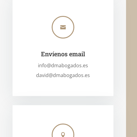

Envíenos email
info@dmabogados.es
david@dmabogados.es
